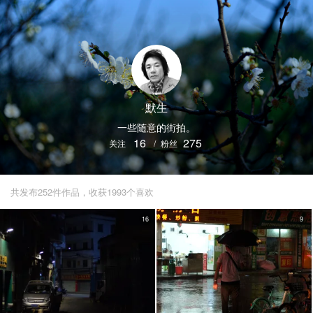
默生
一些随意的街拍。
16
275
关注
/
粉丝
共发布252件作品，收获1993个喜欢
16
9