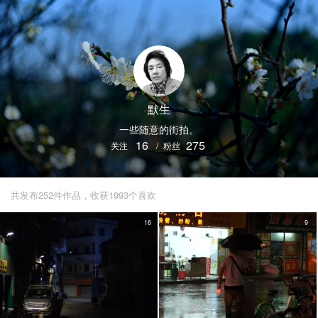
默生
一些随意的街拍。
16
275
关注
/
粉丝
共发布252件作品，收获1993个喜欢
16
9