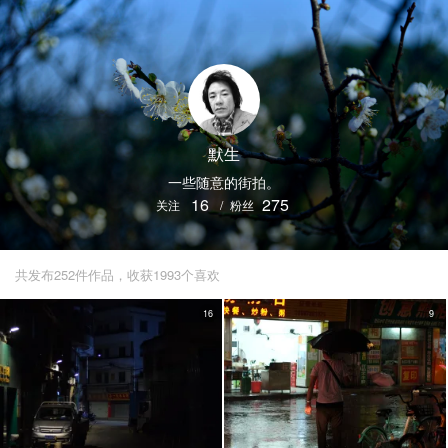
默生
一些随意的街拍。
16
275
关注
/
粉丝
共发布252件作品，收获1993个喜欢
16
9